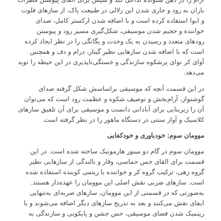
باران به رود و جاری شدن این زلالی در طبیعت پاک، از سازهای فلوت
و ابوا استفاده کرده است و با اضافه شدن ارکستر کامل، صدای
خواننده و حجیم شدن موسیقی، شکل‌گیری مسیر رود و پیوستن
رودهای متعدد و رسیدن به یک وحدت و یگانگی را در نظر ایجاد کرده
است که با اضافه شدن سازهایی نظیر گیتار، درام و دف و همچنین
آوای کر نوای پرشکوه سازندگی و خستگی‌ناپذیری در این حیطه را نوید
می‌دهد.
در این قسمت آنچه که موسیقی براساسش شکل گرفته صدای
گوشنواز، آرام‌بخش و توصیف شکوه و عظمت رود است که می‌توان
آن را زیربنایی برای آبادانی دانست و موسیقی برای آن تلفیق سازهای
کلاسیک و آواز سنتی در دستگاه ماهور را در نظر گرفته است.
موومان سوم: خودباوری و خودکفایی
موومان سوم در گام دو مینور هارمونیک ساخته شده است. در این
قسمت برای القای حس حماسی، وقار و بالندگی از سازهایی نظیر
گروه زهی، ترکیب گروه کر و خواننده با ریتمی کوبنده استفاده شده
است. سازهای ضربی نقش اصلی این موومان را عهده‌دار هستند.
به‌صورتی که در قسمتی از این موومان، سازهای ضربه‌ای به‌تنهایی
ایفای نقش می‌کنند و بعد به تدریج سازهای دیگر اضافه می‌شوند و با
ریتمیک شدن فضای موسیقی، حس جشن و پایکوبی و سازندگی به