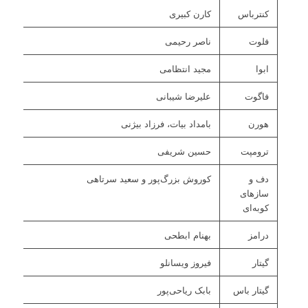
کنترباس
کارن کبیری
فلوت
ناصر رحیمی
ابوا
مجید انتظامی
فاگوت
علیرضا شیبانی
هورن
بامداد بیات، فرزاد بیژنی
ترومپت
حسین شریفی
دف و
کوروش بزرگ‌پور و سعید سرتاهی
سازهای
کوبه‌ای
درامز
بهنام ابطحی
گیتار
فیروز ویسانلو
گیتار باس
بابک ریاحی‌پور