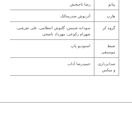
پیانو
رضا تاجبخش
هارپ
آذرنوش صدرسالک
گروه کر
سودابه شمس، گلنوش انتظامی، علی تفرشی،
شهرام رکوعی، مهرداد ناصحی
ضبط
استودیو پاپ
موسیقی
صدابرداری
حمیدرضا آداب
و میکس
© 1402 کلیه حقوق این سایت متعلق به «
پایگاه رسمی مجید انتظامی
»
است.
Designed By EVAsoft