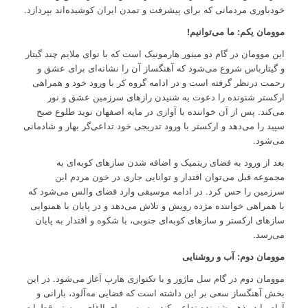
خودباوری مردمانی که برای پیشرفت و تمدن ایران کوشیده‌اند بپردازد.
موومان یکم: ما می‌توانیم!
این موومان در گام دو مینور هارمونیک است که با نوای ملایم چند گیتار
و گیتارباس شروع می‌شود که آهنگساز آن را نشانه‌ای برای عشق و
رحمت درنظر گرفته است و در ادامه گروه کر با ورود خود و همراهی
ارکستر شنونده را دعوت به شنیدن رازهای سرزمین عشق و نور
می‌کند. پس از آن خواننده با آوازی در مایه اصفهان نوید طلوع صبح
سپید را می‌دهد و ارکستر با ورود تدریجی خود تداعی‌گر بهار و شادمانی
می‌شود.
بعد از ورود به فضای ریتمیک و اضافه شدن سازهای کوبه‌ای به
مجموعه قبل می‌توان اقتدار و توانایی جاری در خون مردم این
سرزمین را حس کرد. در ادامه موسیقی وارد فضای والس می‌شود که
با همراهی خواننده مژده رویش و تلاش می‌دهد و در پایان با همنوایی
سازهای ارکستر و سازهای کوبه‌ای جنوبی، با شکوه و اقتدار به پایان
می‌رسد.
موومان دوم: آب و روشنایی
موومان دوم در گام سل ماژور و با تکنوازی هارپ آغاز می‌شود. در این
بخش آهنگساز سعی بر این داشته است که فضایی مه‌آلود، بارانی و
آرام را در ذهن شنونده تداعی کند و سپس برای القای پیوستن قطرات