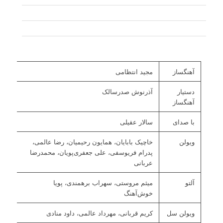
آهنگساز
مجید انتظامی
دستیار
آذرنوش صدرسالک
آهنگساز
با صدای
سالار عقیلی
ویولن
خاچیک بابایان، همایون رحیمیان، رضا عالمی،
پدرام فریوسفی، علی جعفری‌پویان، محمدرضا
عربانی
آلتو
میثم مروستی، سهراب برهمندی، پویا
خوش‌آهنگ
ویولن سل
کریم قربانی، مهرداد عالمی، داود منادی