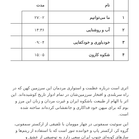
نام
مدت
۱
ما می‌توانیم
۲۷:۰۲
۲
آب و روشنایی
۱۴:۳۶
۳
خودباوری و خودکفایی
۰۹:۰۴
۴
شکوه کارون
۱۵:۰۵
اثری است درباره عظمت و استواری مردمان این سرزمین کهن که در
راه سربلندی و افتخار سرزمین‌شان در تمام ادوار تاریخ کوشیده‌‌اند. این
اثر با الهام از طبیعت باشکوه ایران و غیرت مردان و زنان این مرز و
بوم که برای میهن خود فداکاری و جانفشانی کرده‌اند ساخته شده
است.
این سوئیت سمفونی در چهار موومان با تلفیقی از ارکستر سمفونی،
گروه کر، ارکستر پاپ و خواننده تنور است که با استفاده از ریتم‌ها و
سازهای کوبه‌ای جنوب ایران سعی دارد به توصیفی از عشق و