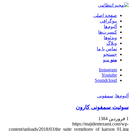
صفحه اصلی
بیوگرافی
آلبوم‌ها
کنسرت‌ها
ویدئو‌ها
وبلاگ
تماس با ما
جستجو
منو
منو
Instagram
Youtube
Soundcloud
آلبوم‌ها
,
سمفونی
سوئیت سمفونی کارون
1 فروردین 1384
https://majidentezami.com/wp-
content/uploads/2018/03/the_suite_symphony_of_karoon_01.jpg