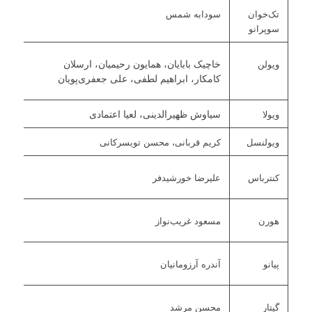
تک‌خوان
سودابه شمس
سوپرانو
ویولن
خاچیک بابایان، همایون رحیمیان، ارسلان
کامکار، ابراهیم لطفی، علی جعفری‌پویان
ویولا
سیاوش ظهیرالدینی، لعیا اعتمادی
ویولنسل
کریم قربانی، محسن تویسرکانی
کنترباس
علیرضا خورشیدفر
هورن
مسعود غریب‌نواز
پیانو
آندره آرزومانیان
گیتار
محسن مرشد