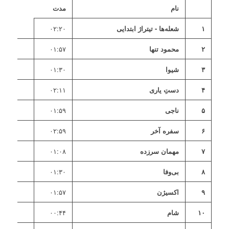
نام
مدت
۱
شعله‌ها - تیتراژ ابتدایی
۰۲:۲۰
۲
محمود تنها
۰۱:۵۷
۳
شیوا
۰۱:۳۰
۴
دستِ یاری
۰۲:۱۱
۵
ناجی
۰۱:۵۹
۶
سفره آخر
۰۲:۵۹
۷
مهمان سرزده
۰۱:۰۸
۸
بی‌وفا
۰۱:۳۰
۹
اکسیژن
۰۱:۵۷
۱۰
شام
۰۰:۴۴