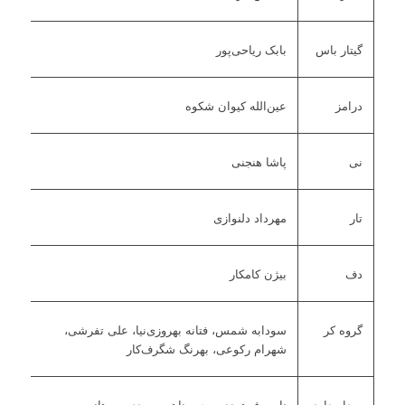
گیتار باس
بابک ریاحی‌پور
درامز
عین‌الله کیوان شکوه
نی
پاشا هنجنی
تار
مهرداد دلنوازی
دف
بیژن کامکار
گروه کر
سودابه شمس، فتانه بهروزی‌نیا، علی تفرشی،
شهرام رکوعی، بهرنگ شگرف‌کار
صدابرداری
ناصر فرهودی، رحیم ناهی، مهدی سوهانی