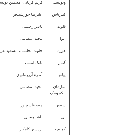
ویولنسل
کریم قربانی، محسن تویس
کنترباس
علیرضا خورشیدفر
فلوت
ناصر رحیمی
ابوا
مجید انتظامی
هورن
جاوید مجلسی، مسعود غریب
گیتار
بابک امینی
پیانو
آندره آرزومانیان
سازهای
مجید انتظامی
الکترونیک
سنتور
مینو قاسم‌پور
نی
پاشا هنجنی
کمانچه
اردشیر کامکار