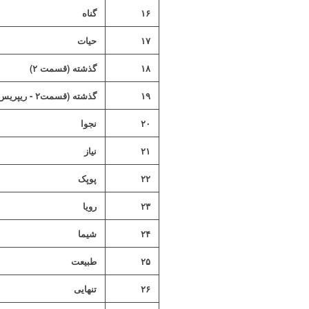
۱۶
گناه
۱۷
حیات
۱۸
گذشته (قسمت ۲)
۱۹
گذشته (قسمت۲ - ریپریس)
۲۰
نجوا
۲۱
نیاز
۲۲
پوپک
۲۳
رویا
۲۴
شیما
۲۵
طبیعت
۲۶
تنهایی