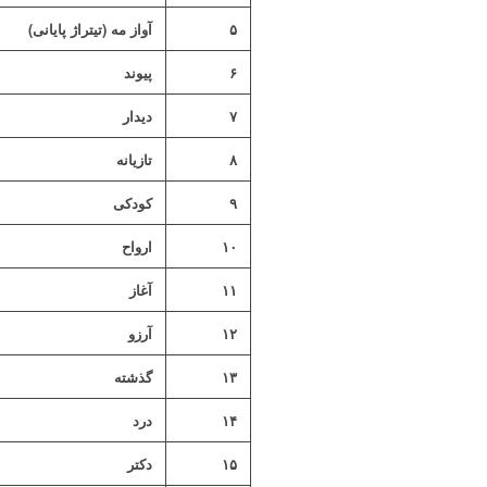
۵
آواز مه (تیتراژ پایانی)
۶
پیوند
۷
دیدار
۸
تازیانه
۹
کودکی
۱۰
ارواح
۱۱
آغاز
۱۲
آرزو
۱۳
گذشته
۱۴
درد
۱۵
دکتر