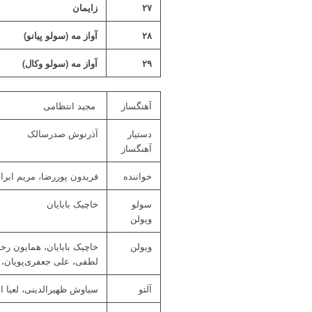
۲۷
زایمان
۲۸
آواز مه (سولو پیانو)
۲۹
آواز مه (سولو وکال)
آهنگساز
مجید انتظامی
دستیار
آذرنوش صدرسالک
آهنگساز
خواننده
فریدون پوررضا، مریم ابراه
سولو
خاچیک بابایان
ویولن
ویولن
خاچیک بابایان، همایون رحی
لطفی، علی جعفری‌پویان، م
آلتو
سیاوش ظهیرالدینی، لعیا ا