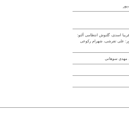
پور
یبا اسدی، گلنوش انتظامی آلتو:
تنور: علی تفرشی، شهرام رکوعی
، مهدی سوهانی
© 1402 کلیه حقوق این سایت متعلق به «
پایگاه رسمی مجید انتظامی
» است.