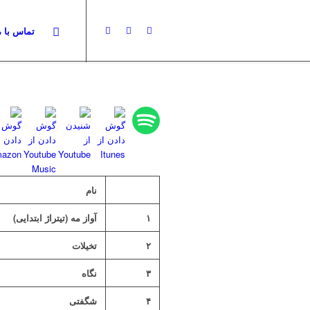
تماس با م
نام
۱
آواز مه (تیتراژ ابتدایی)
۲
تخیلات
۳
نگاه
۴
شگفتی