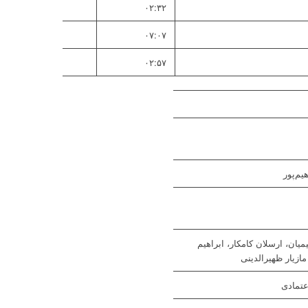
۰۲:۳۲
۰۷:۰۷
۰۲:۵۷
یم‌پور
میان، ارسلان کامکار، ابراهیم
ازیار ظهیرالدینی
عتمادی