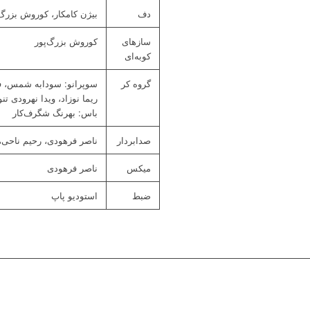
دف
بیژن کامکار، کوروش بزرگ‌
سازهای
کوروش بزرگ‌پور
کوبه‌ای
گروه کر
سوپرانو: سودابه شمس، فر
ریما نوزاد، ویدا نهرودی 
باس: بهرنگ شگرف‌کار
صدابردار
ناصر فرهودی، رحیم ناحی
میکس
ناصر فرهودی
ضبط
استودیو پاپ