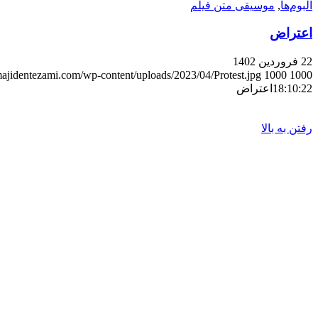
آلبوم‌ها
,
موسیقی متن فیلم
اعتراض
22 فروردین 1402
/majidentezami.com/wp-content/uploads/2023/04/Protest.jpg
1000
1000
18:10:22
اعتراض
© 1402 کلیه حقوق این سایت متعلق به «
رفتن به بالا