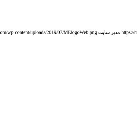
https:/
مدیر سایت
i.com/wp-content/uploads/2019/07/MElogoWeb.png
پایگاه رسمی مجید انتظامی
» اس
Designed By EVAsoft