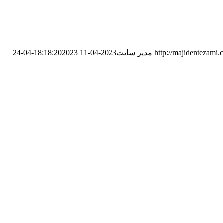
http://majidentezam
مدیر سایت
2023-04-11 18:18:20
2023-04-24
ت.