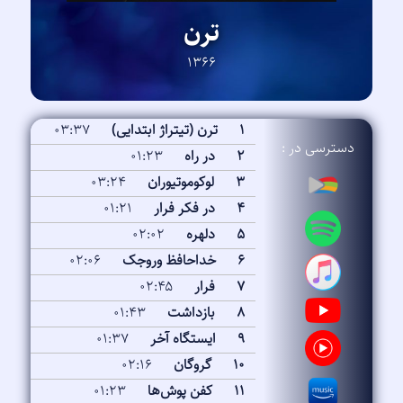
ترن
۱۳۶۶
۱
ترن (تیتراژ ابتدایی)
۰۳:۳۷
دسترسی در :
۲
در راه
۰۱:۲۳
۳
لوکوموتیوران
۰۳:۲۴
۴
در فکر فرار
۰۱:۲۱
۵
دلهره
۰۲:۰۲
۶
خداحافظ وروجک
۰۲:۰۶
۷
فرار
۰۲:۴۵
۸
بازداشت
۰۱:۴۳
۹
ایستگاه آخر
۰۱:۳۷
۱۰
گروگان
۰۲:۱۶
۱۱
کفن پوش‌ها
۰۱:۲۳