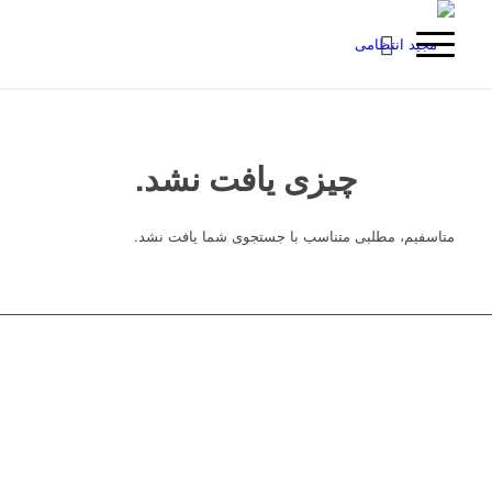
چیزی یافت نشد.
متاسفیم، مطلبی متناسب با جستجوی شما یافت نشد.
© 1402 کلیه حقوق این سایت متعلق به «
پایگاه رسمی مجید انتظامی
»
است.
Designed By EVAsoft