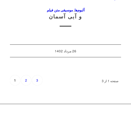
آلبوم‌ها
,
موسیقی متن فیلم
و آبی آسمان
26 مرداد 1402
2
3
1
صفحه 1 از 3
© 1402 کلیه حقوق این سایت متعلق به «
پایگاه رسمی مجید انتظامی
»
است.