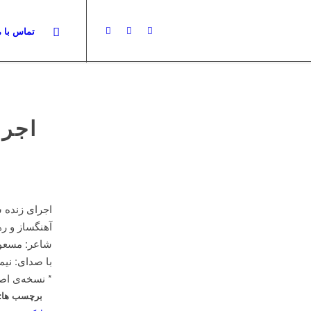
تماس با م
اجرا
اجرای زنده س
آهنگساز و ره
شاعر: مسعو
با صدای: نیم
* نسخه‌ی اصل
برچسب ها: