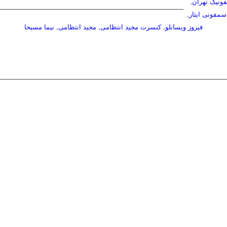
ونیک تهران
,
سمفونی ایثار
,
فیروز ویسانلو
,
کنسرت مجید انتظامی
,
مجید انتظامی
,
نیما مسیحا
© 1402 کلیه حقوق این سایت متعلق به «
پایگاه رسمی مجید انتظامی
» است.
Designed By EVAsoft