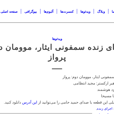
ا
وبلاگ
ویدئو‌ها
کنسرت‌ها
آلبوم‌ها
بیوگرافی
صفحه اصلی
ویدئو‌ها
ی زنده سمفونی ایثار، موومان د
پرواز
مفونی ایثار، موومان دوم: پرواز
بر ارکستر: مجید انتظامی
د هوشمند
ا مسیحا
ی این قطعه با صدای حمید حامی را می‌توانید از
این آدرس
دانلود کنید.
اجرای زنده
,