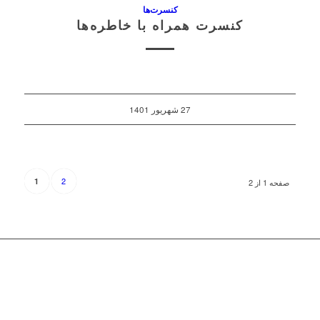
کنسرت‌ها
کنسرت همراه با خاطره‌ها
27 شهریور 1401
2
1
صفحه 1 از 2
© 1402 کلیه حقوق این سایت متعلق به «
پایگاه رسمی مجید انتظامی
»
است.
Designed By EVAsoft